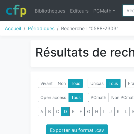
Bibliothèques
Editeurs
PCMath
Accueil
Périodiques
Recherche : "0588-2303"
Résultats de rec
Vivant
Non
Tous
Unicas
Tous
Fra
Open access
Tous
PCmath
Non PCmat
A
B
C
D
E
F
G
H
I
J
K
L
Exporter au format .csv