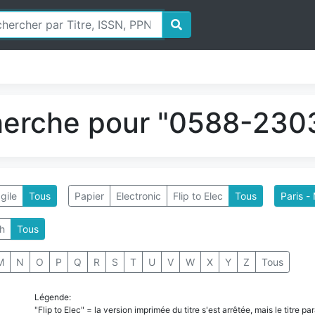
herche pour "0588-2303
gile
Tous
Papier
Electronic
Flip to Elec
Tous
Paris -
h
Tous
M
N
O
P
Q
R
S
T
U
V
W
X
Y
Z
Tous
Légende:
"Flip to Elec" = la version imprimée du titre s'est arrêtée, mais le titre 