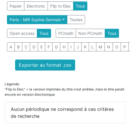
Papier
Electronic
Flip to Elec
Tous
Paris - MIR Sophie Germain
Toutes
Open access
Tous
PCmath
Non PCmath
Tous
A
B
C
D
E
F
G
H
I
J
K
L
M
N
O
P
Exporter au format .csv
Légende:
"Flip to Elec" = la version imprimée du titre s'est arrêtée, mais le titre paraît
encore en version électronique
Aucun périodique ne correspond à ces critères
de recherche