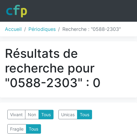
Accueil
Périodiques
Recherche : "0588-2303"
Résultats de
recherche pour
"0588-2303" : 0
Vivant
Non
Tous
Unicas
Tous
Fragile
Tous