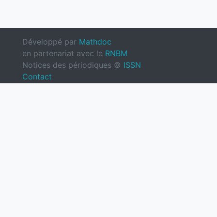
Développé par
Mathdoc
en partenariat avec le
RNBM
Notices des périodiques ©
ISSN
Contact