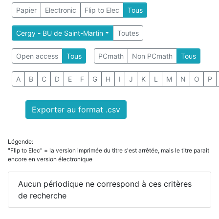
Papier
Electronic
Flip to Elec
Tous
Cergy - BU de Saint-Martin
Toutes
Open access
Tous
PCmath
Non PCmath
Tous
A
B
C
D
E
F
G
H
I
J
K
L
M
N
O
P
Exporter au format .csv
Légende:
"Flip to Elec" = la version imprimée du titre s'est arrêtée, mais le titre paraît
encore en version électronique
Aucun périodique ne correspond à ces critères
de recherche