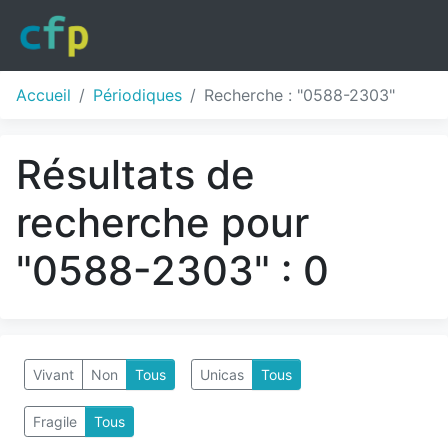
Accueil
Périodiques
Recherche : "0588-2303"
Résultats de
recherche pour
"0588-2303" : 0
Vivant
Non
Tous
Unicas
Tous
Fragile
Tous