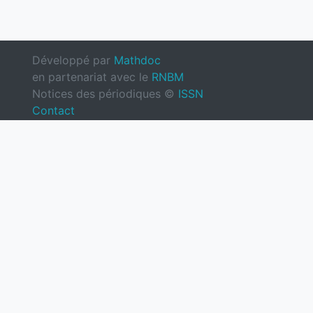
Développé par
Mathdoc
en partenariat avec le
RNBM
Notices des périodiques ©
ISSN
Contact