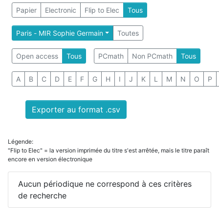
Papier
Electronic
Flip to Elec
Tous
Paris - MIR Sophie Germain
Toutes
Open access
Tous
PCmath
Non PCmath
Tous
A
B
C
D
E
F
G
H
I
J
K
L
M
N
O
P
Exporter au format .csv
Légende:
"Flip to Elec" = la version imprimée du titre s'est arrêtée, mais le titre paraît
encore en version électronique
Aucun périodique ne correspond à ces critères
de recherche