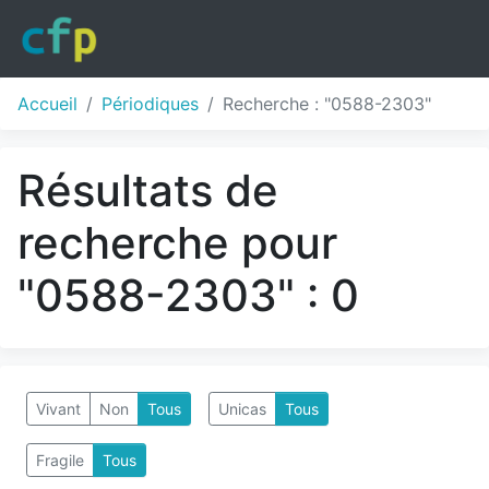
Accueil
Périodiques
Recherche : "0588-2303"
Résultats de
recherche pour
"0588-2303" : 0
Vivant
Non
Tous
Unicas
Tous
Fragile
Tous