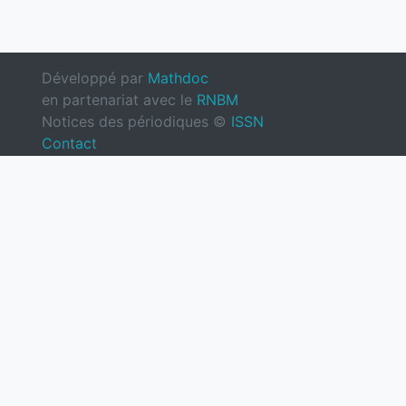
Développé par
Mathdoc
en partenariat avec le
RNBM
Notices des périodiques ©
ISSN
Contact