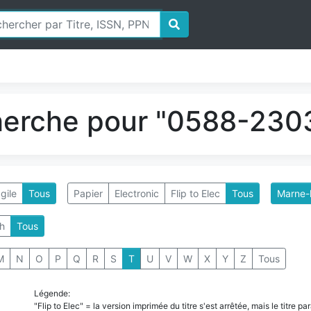
herche pour "0588-2303
gile
Tous
Papier
Electronic
Flip to Elec
Tous
Marne-l
h
Tous
M
N
O
P
Q
R
S
T
U
V
W
X
Y
Z
Tous
Légende:
"Flip to Elec" = la version imprimée du titre s'est arrêtée, mais le titre 