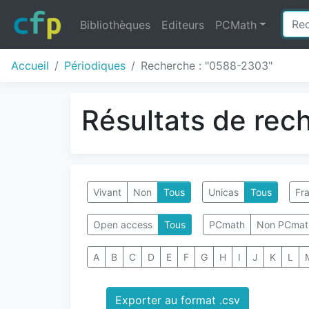
Bibliothèques
Editeurs
PCMath
Accueil
Périodiques
Recherche : "0588-2303"
Résultats de rec
Vivant
Non
Tous
Unicas
Tous
Fra
Open access
Tous
PCmath
Non PCmat
A
B
C
D
E
F
G
H
I
J
K
L
Exporter au format .csv