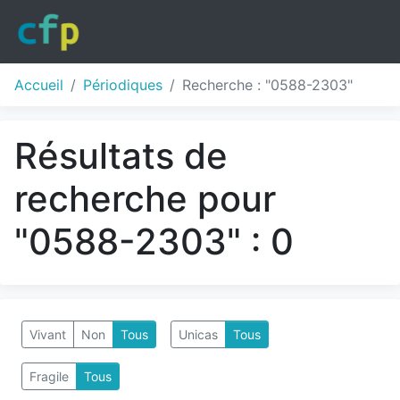
Accueil
Périodiques
Recherche : "0588-2303"
Résultats de
recherche pour
"0588-2303" : 0
Vivant
Non
Tous
Unicas
Tous
Fragile
Tous