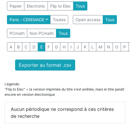
Papier
Electronic
Flip to Elec
Tous
Paris - CEREMADE
Toutes
Open access
Tous
PCmath
Non PCmath
Tous
A
B
C
D
E
F
G
H
I
J
K
L
M
N
O
P
Exporter au format .csv
Légende:
"Flip to Elec" = la version imprimée du titre s'est arrêtée, mais le titre paraît
encore en version électronique
Aucun périodique ne correspond à ces critères
de recherche