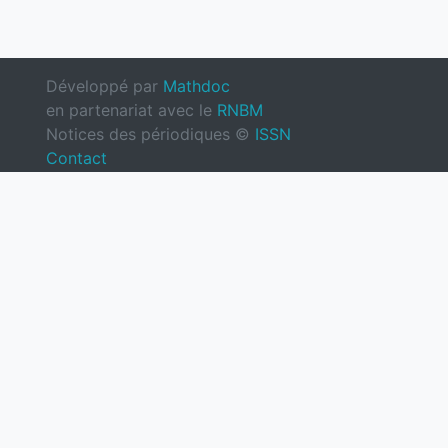
Développé par
Mathdoc
en partenariat avec le
RNBM
Notices des périodiques ©
ISSN
Contact