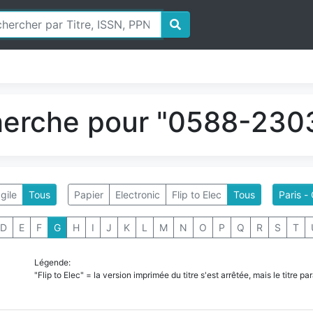
herche pour "0588-2303
gile
Tous
Papier
Electronic
Flip to Elec
Tous
Paris 
D
E
F
G
H
I
J
K
L
M
N
O
P
Q
R
S
T
Légende:
"Flip to Elec" = la version imprimée du titre s'est arrêtée, mais le titre 