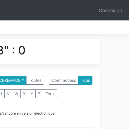
Connexion
" : 0
- CEREMADE
Toutes
Open access
Tous
U
V
W
X
Y
Z
Tous
paraît encore en version électronique