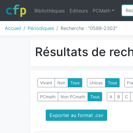
Bibliothèques
Editeurs
PCMath
Accueil
Périodiques
Recherche : "0588-2303"
Résultats de rec
Vivant
Non
Tous
Unicas
Tous
Fra
PCmath
Non PCmath
Tous
A
B
C
Exporter au format .csv