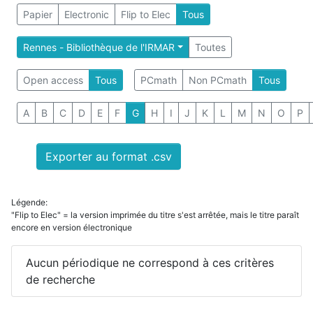
Papier
Electronic
Flip to Elec
Tous
Rennes - Bibliothèque de l'IRMAR
Toutes
Open access
Tous
PCmath
Non PCmath
Tous
A
B
C
D
E
F
G
H
I
J
K
L
M
N
O
P
Exporter au format .csv
Légende:
"Flip to Elec" = la version imprimée du titre s'est arrêtée, mais le titre paraît
encore en version électronique
Aucun périodique ne correspond à ces critères
de recherche