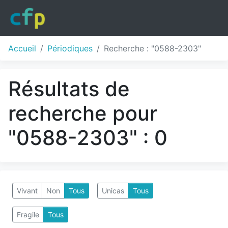
Accueil
Périodiques
Recherche : "0588-2303"
Résultats de
recherche pour
"0588-2303" : 0
Vivant
Non
Tous
Unicas
Tous
Fragile
Tous