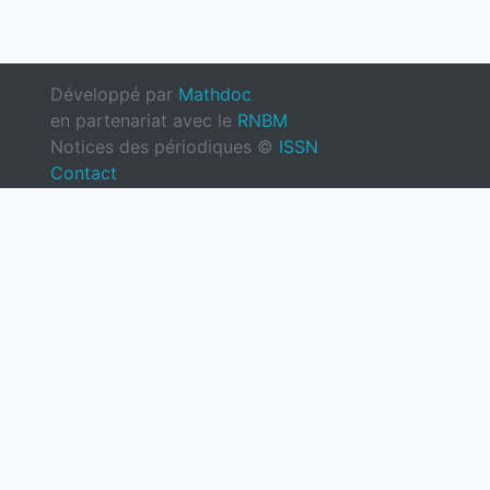
Développé par
Mathdoc
en partenariat avec le
RNBM
Notices des périodiques ©
ISSN
Contact