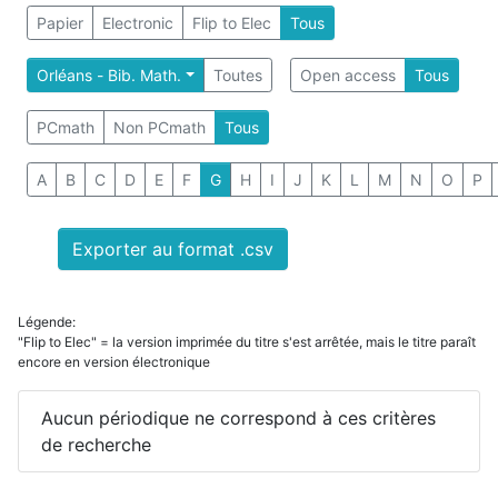
Papier
Electronic
Flip to Elec
Tous
Orléans - Bib. Math.
Toutes
Open access
Tous
PCmath
Non PCmath
Tous
A
B
C
D
E
F
G
H
I
J
K
L
M
N
O
P
Exporter au format .csv
Légende:
"Flip to Elec" = la version imprimée du titre s'est arrêtée, mais le titre paraît
encore en version électronique
Aucun périodique ne correspond à ces critères
de recherche