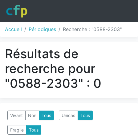
Accueil
Périodiques
Recherche : "0588-2303"
Résultats de
recherche pour
"0588-2303" : 0
Vivant
Non
Tous
Unicas
Tous
Fragile
Tous