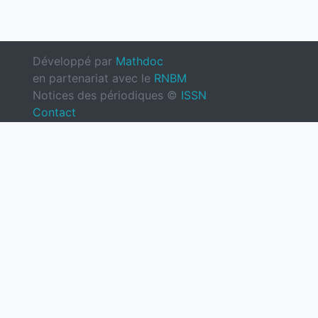
Développé par
Mathdoc
en partenariat avec le
RNBM
Notices des périodiques ©
ISSN
Contact