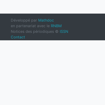
Développé par
Mathdoc
en partenariat avec le
RNBM
Notices des périodiques ©
ISSN
Contact