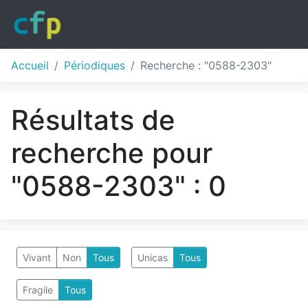
Accueil
Périodiques
Recherche : "0588-2303"
Résultats de
recherche pour
"0588-2303" : 0
Vivant
Non
Tous
Unicas
Tous
Fragile
Tous