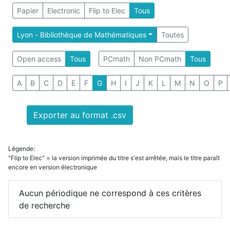
Papier
Electronic
Flip to Elec
Tous
Lyon - Bibliothèque de Mathématiques
Toutes
Open access
Tous
PCmath
Non PCmath
Tous
A
B
C
D
E
F
G
H
I
J
K
L
M
N
O
P
Exporter au format .csv
Légende:
"Flip to Elec" = la version imprimée du titre s'est arrêtée, mais le titre paraît
encore en version électronique
Aucun périodique ne correspond à ces critères
de recherche