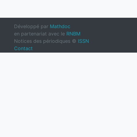
Développé par
Mathdoc
en partenariat avec le
RNBM
Notices des périodiques ©
ISSN
Contact