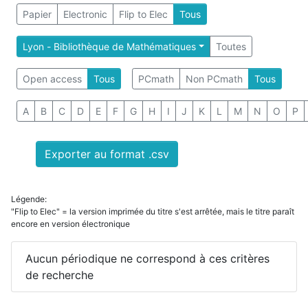
Papier
Electronic
Flip to Elec
Tous
Lyon - Bibliothèque de Mathématiques
Toutes
Open access
Tous
PCmath
Non PCmath
Tous
A
B
C
D
E
F
G
H
I
J
K
L
M
N
O
P
Exporter au format .csv
Légende:
"Flip to Elec" = la version imprimée du titre s'est arrêtée, mais le titre paraît
encore en version électronique
Aucun périodique ne correspond à ces critères
de recherche