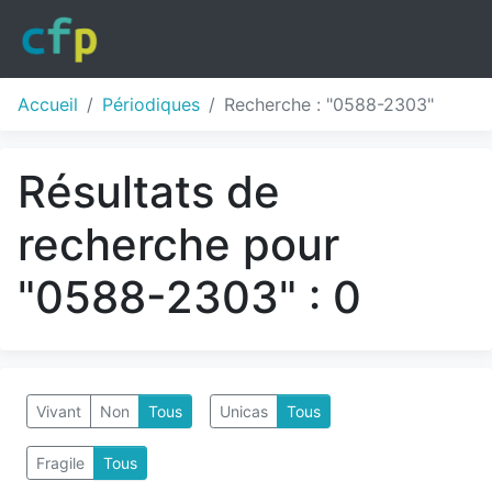
Accueil
Périodiques
Recherche : "0588-2303"
Résultats de
recherche pour
"0588-2303" : 0
Vivant
Non
Tous
Unicas
Tous
Fragile
Tous