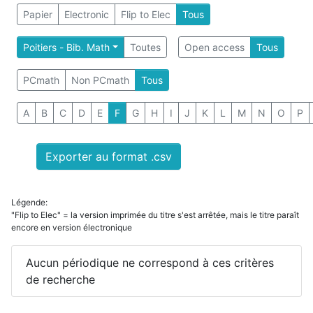
Papier
Electronic
Flip to Elec
Tous
Poitiers - Bib. Math
Toutes
Open access
Tous
PCmath
Non PCmath
Tous
A
B
C
D
E
F
G
H
I
J
K
L
M
N
O
P
Exporter au format .csv
Légende:
"Flip to Elec" = la version imprimée du titre s'est arrêtée, mais le titre paraît
encore en version électronique
Aucun périodique ne correspond à ces critères
de recherche