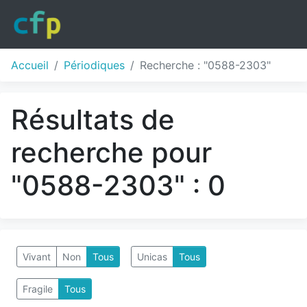
Accueil
Périodiques
Recherche : "0588-2303"
Résultats de
recherche pour
"0588-2303" : 0
Vivant
Non
Tous
Unicas
Tous
Fragile
Tous