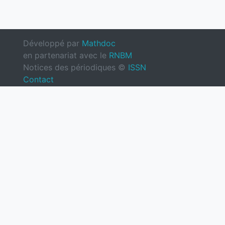
Développé par
Mathdoc
en partenariat avec le
RNBM
Notices des périodiques ©
ISSN
Contact