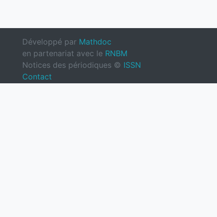
Développé par
Mathdoc
en partenariat avec le
RNBM
Notices des périodiques ©
ISSN
Contact