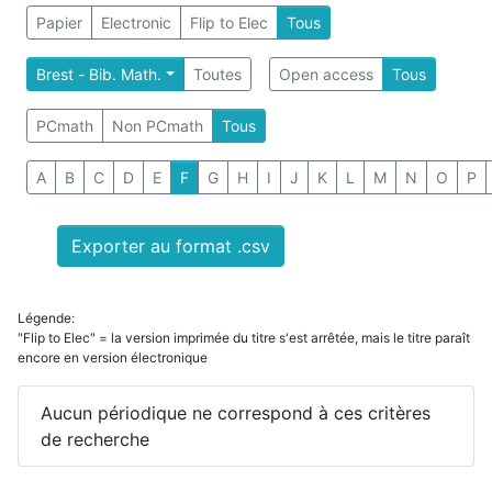
Papier
Electronic
Flip to Elec
Tous
Brest - Bib. Math.
Toutes
Open access
Tous
PCmath
Non PCmath
Tous
A
B
C
D
E
F
G
H
I
J
K
L
M
N
O
P
Exporter au format .csv
Légende:
"Flip to Elec" = la version imprimée du titre s'est arrêtée, mais le titre paraît
encore en version électronique
Aucun périodique ne correspond à ces critères
de recherche