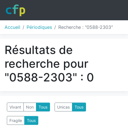
Accueil
Périodiques
Recherche : "0588-2303"
Résultats de
recherche pour
"0588-2303" : 0
Vivant
Non
Tous
Unicas
Tous
Fragile
Tous