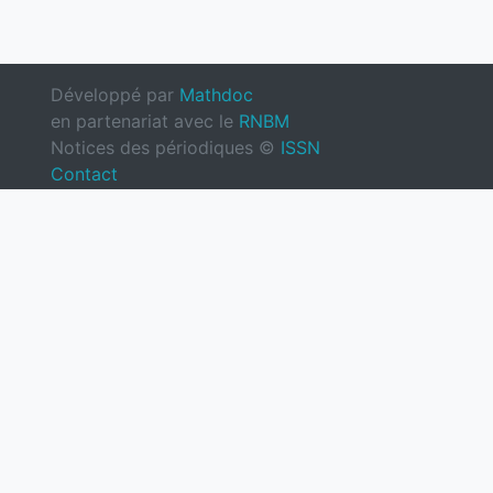
Développé par
Mathdoc
en partenariat avec le
RNBM
Notices des périodiques ©
ISSN
Contact