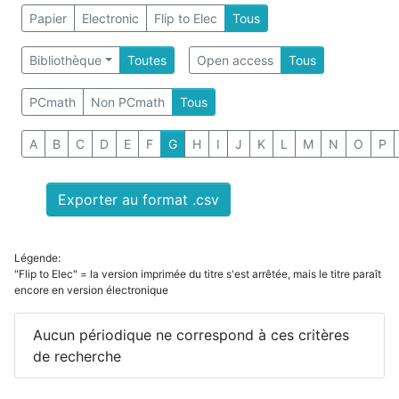
Papier
Electronic
Flip to Elec
Tous
Bibliothèque
Toutes
Open access
Tous
PCmath
Non PCmath
Tous
A
B
C
D
E
F
G
H
I
J
K
L
M
N
O
P
Exporter au format .csv
Légende:
"Flip to Elec" = la version imprimée du titre s'est arrêtée, mais le titre paraît
encore en version électronique
Aucun périodique ne correspond à ces critères
de recherche