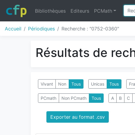
Bibliothèques
Editeurs
PCMath
Accueil
Périodiques
Recherche : "0752-0360"
Résultats de rec
Vivant
Non
Tous
Unicas
Tous
Fra
PCmath
Non PCmath
Tous
A
B
C
Exporter au format .csv