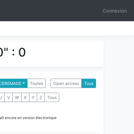
Connexion
" : 0
- CEREMADE
Toutes
Open access
Tous
U
V
W
X
Y
Z
Tous
paraît encore en version électronique