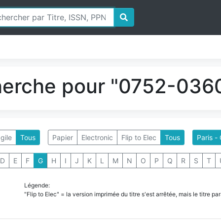
herche pour "0752-0360
gile
Tous
Papier
Electronic
Flip to Elec
Tous
Paris 
D
E
F
G
H
I
J
K
L
M
N
O
P
Q
R
S
T
Légende:
"Flip to Elec" = la version imprimée du titre s'est arrêtée, mais le titre 