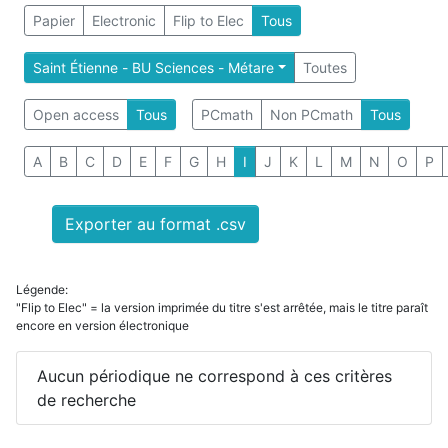
Papier
Electronic
Flip to Elec
Tous
Saint Étienne - BU Sciences - Métare
Toutes
Open access
Tous
PCmath
Non PCmath
Tous
A
B
C
D
E
F
G
H
I
J
K
L
M
N
O
P
Exporter au format .csv
Légende:
"Flip to Elec" = la version imprimée du titre s'est arrêtée, mais le titre paraît
encore en version électronique
Aucun périodique ne correspond à ces critères
de recherche