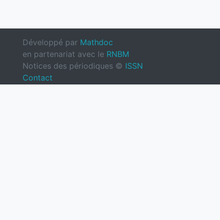
Développé par
Mathdoc
en partenariat avec le
RNBM
Notices des périodiques ©
ISSN
Contact