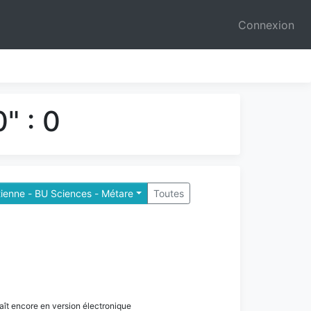
Connexion
" : 0
tienne - BU Sciences - Métare
Toutes
paraît encore en version électronique