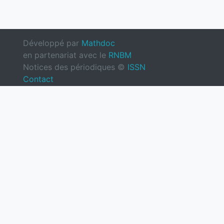
Développé par
Mathdoc
en partenariat avec le
RNBM
Notices des périodiques ©
ISSN
Contact