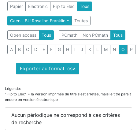
Papier
Electronic
Flip to Elec
Tous
Caen - BU Rosalind Franklin
Toutes
Open access
Tous
PCmath
Non PCmath
Tous
A
B
C
D
E
F
G
H
I
J
K
L
M
N
O
P
Exporter au format .csv
Légende:
"Flip to Elec" = la version imprimée du titre s'est arrêtée, mais le titre paraît
encore en version électronique
Aucun périodique ne correspond à ces critères
de recherche