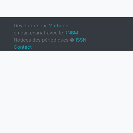
Développé par
Mathdoc
en partenariat avec le
RNBM
Notices des périodiques ©
ISSN
Contact