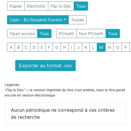
Papier
Electronic
Flip to Elec
Tous
Caen - BU Rosalind Franklin
Toutes
Open access
Tous
PCmath
Non PCmath
Tous
A
B
C
D
E
F
G
H
I
J
K
L
M
N
O
P
Exporter au format .csv
Légende:
"Flip to Elec" = la version imprimée du titre s'est arrêtée, mais le titre paraît
encore en version électronique
Aucun périodique ne correspond à ces critères
de recherche