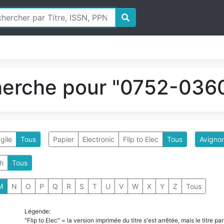
herche pour "0752-0360
gile
Tous
Papier
Electronic
Flip to Elec
Tous
Avignon
h
Tous
M
N
O
P
Q
R
S
T
U
V
W
X
Y
Z
Tous
Légende:
"Flip to Elec" = la version imprimée du titre s'est arrêtée, mais le titre 