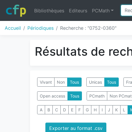
Bibliothèques
Editeurs
PCMath
Accueil
Périodiques
Recherche : "0752-0360"
Résultats de rec
Vivant
Non
Tous
Unicas
Tous
Fra
Open access
Tous
PCmath
Non PCmat
A
B
C
D
E
F
G
H
I
J
K
L
Exporter au format .csv