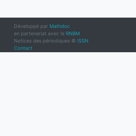
Développé par
Mathdoc
en partenariat avec le
RNBM
Notices des périodiques ©
ISSN
Contact