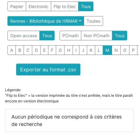
Papier
Electronic
Flip to Elec
Tous
Rennes - Bibliothèque de l'IRMAR
Toutes
Open access
Tous
PCmath
Non PCmath
Tous
A
B
C
D
E
F
G
H
I
J
K
L
M
N
O
P
Exporter au format .csv
Légende:
"Flip to Elec" = la version imprimée du titre s'est arrêtée, mais le titre paraît
encore en version électronique
Aucun périodique ne correspond à ces critères
de recherche