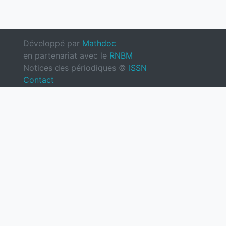
Développé par
Mathdoc
en partenariat avec le
RNBM
Notices des périodiques ©
ISSN
Contact