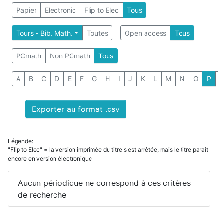
Papier
Electronic
Flip to Elec
Tous
Tours - Bib. Math.
Toutes
Open access
Tous
PCmath
Non PCmath
Tous
A
B
C
D
E
F
G
H
I
J
K
L
M
N
O
P
Exporter au format .csv
Légende:
"Flip to Elec" = la version imprimée du titre s'est arrêtée, mais le titre paraît
encore en version électronique
Aucun périodique ne correspond à ces critères
de recherche