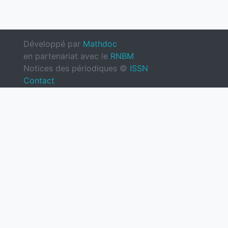
Développé par
Mathdoc
en partenariat avec le
RNBM
Notices des périodiques ©
ISSN
Contact