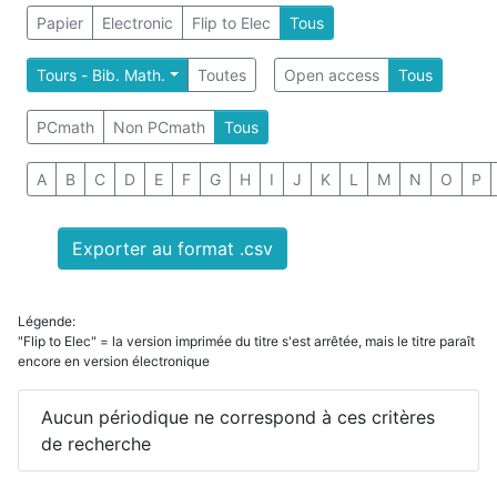
Papier
Electronic
Flip to Elec
Tous
Tours - Bib. Math.
Toutes
Open access
Tous
PCmath
Non PCmath
Tous
A
B
C
D
E
F
G
H
I
J
K
L
M
N
O
P
Exporter au format .csv
Légende:
"Flip to Elec" = la version imprimée du titre s'est arrêtée, mais le titre paraît
encore en version électronique
Aucun périodique ne correspond à ces critères
de recherche