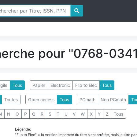
herche pour "0768-0341
gile
Tous
Papier
Electronic
Flip to Elec
Tous
Toutes
Open access
Tous
PCmath
Non PCmath
To
M
N
O
P
Q
R
S
T
U
V
W
X
Y
Z
Tous
Légende:
"Flip to Elec" = la version imprimée du titre s'est arrêtée, mais le titre 