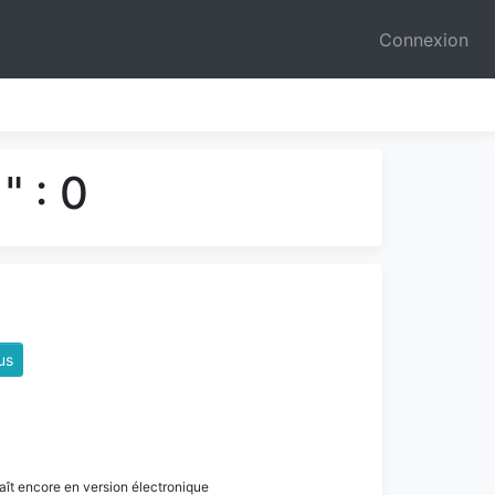
Connexion
" : 0
us
paraît encore en version électronique