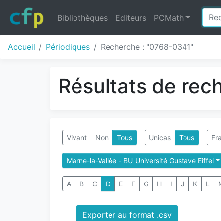
Bibliothèques
Editeurs
PCMath
Accueil
Périodiques
Recherche : "0768-0341"
Résultats de rec
Vivant
Non
Tous
Unicas
Tous
Fra
Marne-la-Vallée - BU Université Gustave Eiffel
A
B
C
D
E
F
G
H
I
J
K
L
Exporter au format .csv