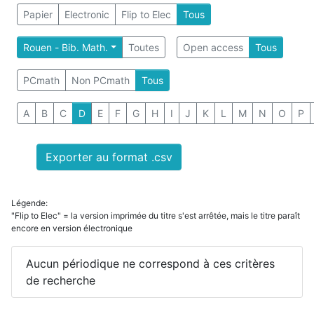
Papier
Electronic
Flip to Elec
Tous
Rouen - Bib. Math.
Toutes
Open access
Tous
PCmath
Non PCmath
Tous
A
B
C
D
E
F
G
H
I
J
K
L
M
N
O
P
Exporter au format .csv
Légende:
"Flip to Elec" = la version imprimée du titre s'est arrêtée, mais le titre paraît
encore en version électronique
Aucun périodique ne correspond à ces critères
de recherche