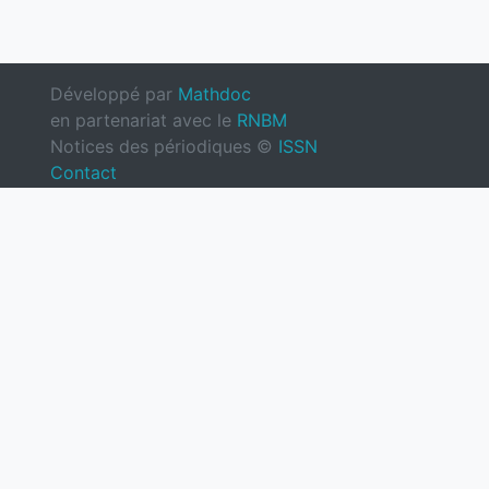
Développé par
Mathdoc
en partenariat avec le
RNBM
Notices des périodiques ©
ISSN
Contact