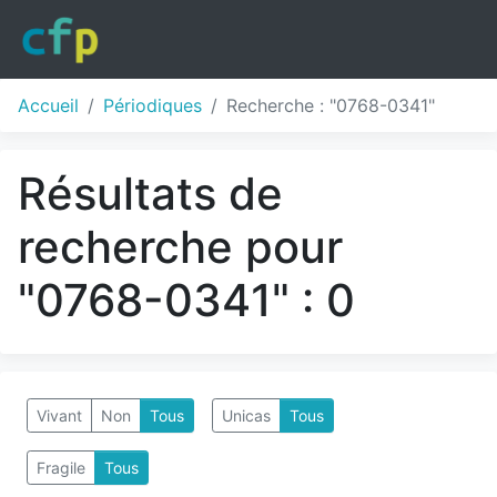
Accueil
Périodiques
Recherche : "0768-0341"
Résultats de
recherche pour
"0768-0341" : 0
Vivant
Non
Tous
Unicas
Tous
Fragile
Tous