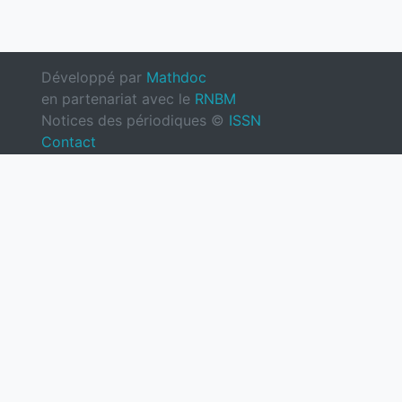
Développé par
Mathdoc
en partenariat avec le
RNBM
Notices des périodiques ©
ISSN
Contact