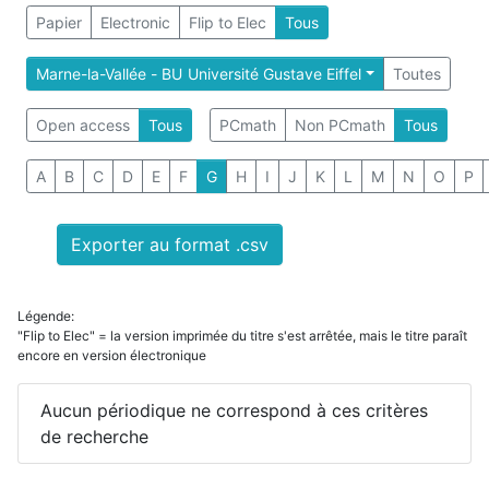
Papier
Electronic
Flip to Elec
Tous
Marne-la-Vallée - BU Université Gustave Eiffel
Toutes
Open access
Tous
PCmath
Non PCmath
Tous
A
B
C
D
E
F
G
H
I
J
K
L
M
N
O
P
Exporter au format .csv
Légende:
"Flip to Elec" = la version imprimée du titre s'est arrêtée, mais le titre paraît
encore en version électronique
Aucun périodique ne correspond à ces critères
de recherche