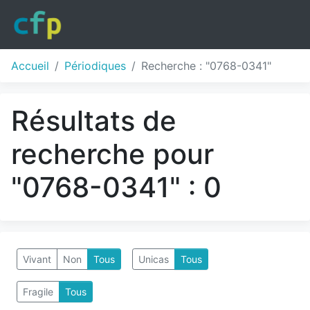
Accueil
Périodiques
Recherche : "0768-0341"
Résultats de
recherche pour
"0768-0341" : 0
Vivant
Non
Tous
Unicas
Tous
Fragile
Tous