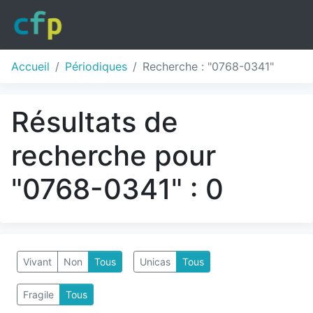
Accueil
Périodiques
Recherche : "0768-0341"
Résultats de
recherche pour
"0768-0341" : 0
Vivant
Non
Tous
Unicas
Tous
Fragile
Tous