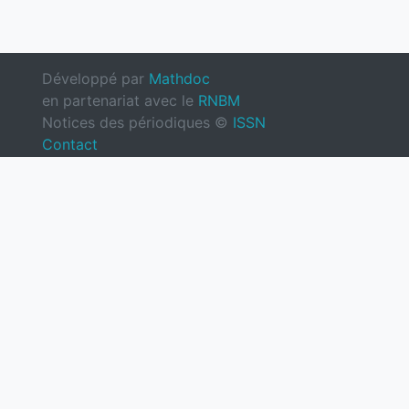
Développé par
Mathdoc
en partenariat avec le
RNBM
Notices des périodiques ©
ISSN
Contact