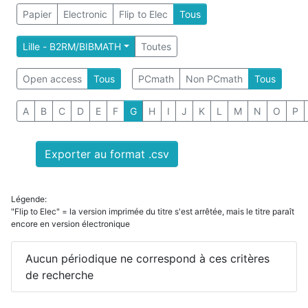
Papier
Electronic
Flip to Elec
Tous
Lille - B2RM/BIBMATH
Toutes
Open access
Tous
PCmath
Non PCmath
Tous
A
B
C
D
E
F
G
H
I
J
K
L
M
N
O
P
Exporter au format .csv
Légende:
"Flip to Elec" = la version imprimée du titre s'est arrêtée, mais le titre paraît
encore en version électronique
Aucun périodique ne correspond à ces critères
de recherche