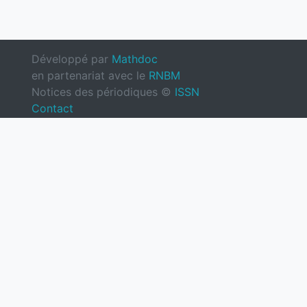
Développé par
Mathdoc
en partenariat avec le
RNBM
Notices des périodiques ©
ISSN
Contact