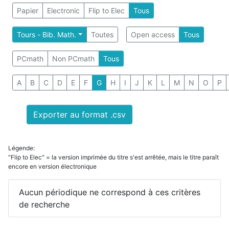
Papier
Electronic
Flip to Elec
Tous
Tours - Bib. Math.
Toutes
Open access
Tous
PCmath
Non PCmath
Tous
A
B
C
D
E
F
G
H
I
J
K
L
M
N
O
P
Exporter au format .csv
Légende:
"Flip to Elec" = la version imprimée du titre s'est arrêtée, mais le titre paraît
encore en version électronique
Aucun périodique ne correspond à ces critères
de recherche