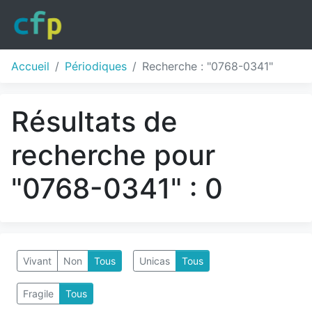
Accueil
Périodiques
Recherche : "0768-0341"
Résultats de
recherche pour
"0768-0341" : 0
Vivant
Non
Tous
Unicas
Tous
Fragile
Tous