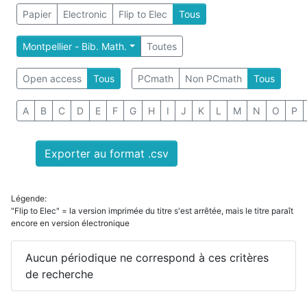
Papier
Electronic
Flip to Elec
Tous
Montpellier - Bib. Math.
Toutes
Open access
Tous
PCmath
Non PCmath
Tous
A
B
C
D
E
F
G
H
I
J
K
L
M
N
O
P
Exporter au format .csv
Légende:
"Flip to Elec" = la version imprimée du titre s'est arrêtée, mais le titre paraît
encore en version électronique
Aucun périodique ne correspond à ces critères
de recherche