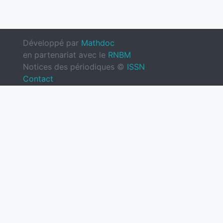
Développé par
Mathdoc
en partenariat avec le
RNBM
Notices des périodiques ©
ISSN
Contact