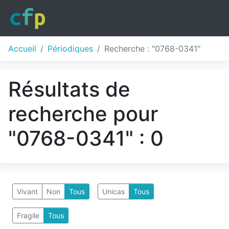
Accueil
Périodiques
Recherche : "0768-0341"
Résultats de
recherche pour
"0768-0341" : 0
Vivant
Non
Tous
Unicas
Tous
Fragile
Tous