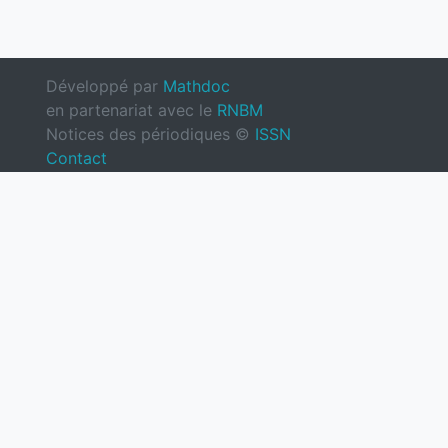
Développé par
Mathdoc
en partenariat avec le
RNBM
Notices des périodiques ©
ISSN
Contact