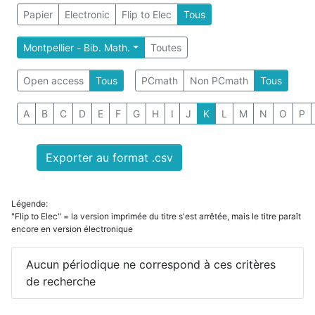
Papier
Electronic
Flip to Elec
Tous
Montpellier - Bib. Math.
Toutes
Open access
Tous
PCmath
Non PCmath
Tous
A
B
C
D
E
F
G
H
I
J
K
L
M
N
O
P
Exporter au format .csv
Légende:
"Flip to Elec" = la version imprimée du titre s'est arrêtée, mais le titre paraît
encore en version électronique
Aucun périodique ne correspond à ces critères
de recherche