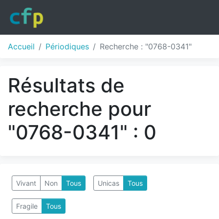
Accueil
Périodiques
Recherche : "0768-0341"
Résultats de
recherche pour
"0768-0341" : 0
Vivant
Non
Tous
Unicas
Tous
Fragile
Tous