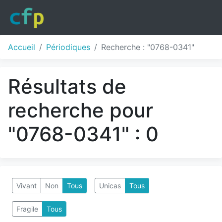
Accueil
Périodiques
Recherche : "0768-0341"
Résultats de
recherche pour
"0768-0341" : 0
Vivant
Non
Tous
Unicas
Tous
Fragile
Tous