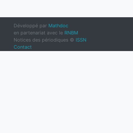
Développé par
Mathdoc
en partenariat avec le
RNBM
Notices des périodiques ©
ISSN
Contact