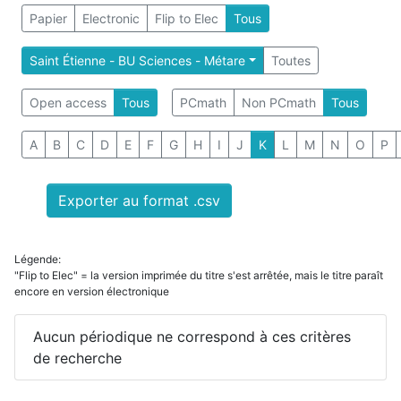
Papier
Electronic
Flip to Elec
Tous
Saint Étienne - BU Sciences - Métare
Toutes
Open access
Tous
PCmath
Non PCmath
Tous
A
B
C
D
E
F
G
H
I
J
K
L
M
N
O
P
Exporter au format .csv
Légende:
"Flip to Elec" = la version imprimée du titre s'est arrêtée, mais le titre paraît
encore en version électronique
Aucun périodique ne correspond à ces critères
de recherche