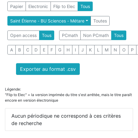
Papier
Electronic
Flip to Elec
Tous
Saint Étienne - BU Sciences - Métare
Toutes
Open access
Tous
PCmath
Non PCmath
Tous
A
B
C
D
E
F
G
H
I
J
K
L
M
N
O
P
Exporter au format .csv
Légende:
"Flip to Elec" = la version imprimée du titre s'est arrêtée, mais le titre paraît
encore en version électronique
Aucun périodique ne correspond à ces critères
de recherche