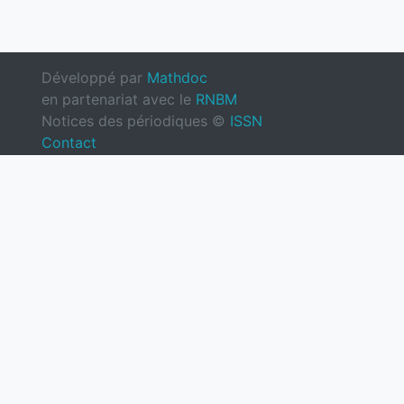
Développé par
Mathdoc
en partenariat avec le
RNBM
Notices des périodiques ©
ISSN
Contact