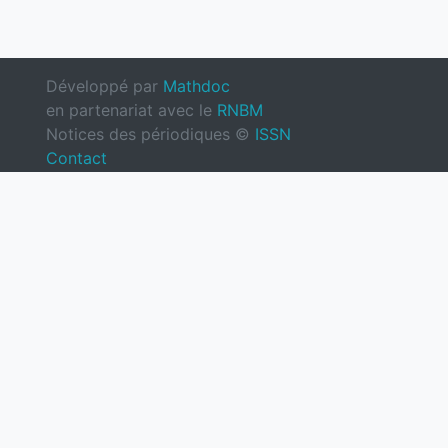
Développé par
Mathdoc
en partenariat avec le
RNBM
Notices des périodiques ©
ISSN
Contact