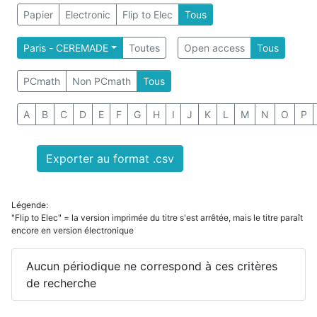
Papier
Electronic
Flip to Elec
Tous
Paris - CEREMADE
Toutes
Open access
Tous
PCmath
Non PCmath
Tous
A
B
C
D
E
F
G
H
I
J
K
L
M
N
O
P
Exporter au format .csv
Légende:
"Flip to Elec" = la version imprimée du titre s'est arrêtée, mais le titre paraît
encore en version électronique
Aucun périodique ne correspond à ces critères
de recherche