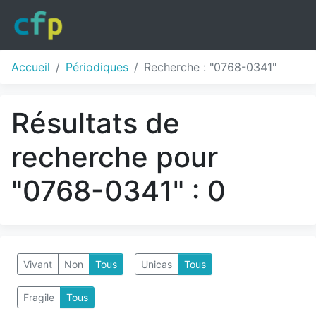
Accueil
Périodiques
Recherche : "0768-0341"
Résultats de
recherche pour
"0768-0341" : 0
Vivant
Non
Tous
Unicas
Tous
Fragile
Tous