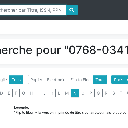
herche pour "0768-0341
gile
Tous
Papier
Electronic
Flip to Elec
Tous
Paris 
D
E
F
G
H
I
J
K
L
M
N
O
P
Q
R
S
T
Légende:
"Flip to Elec" = la version imprimée du titre s'est arrêtée, mais le titre 