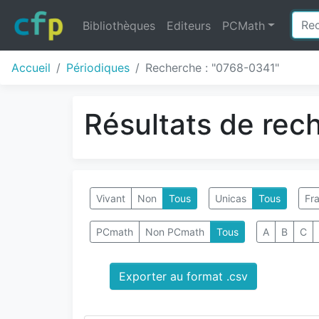
Bibliothèques
Editeurs
PCMath
Accueil
Périodiques
Recherche : "0768-0341"
Résultats de rec
Vivant
Non
Tous
Unicas
Tous
Fra
PCmath
Non PCmath
Tous
A
B
C
Exporter au format .csv