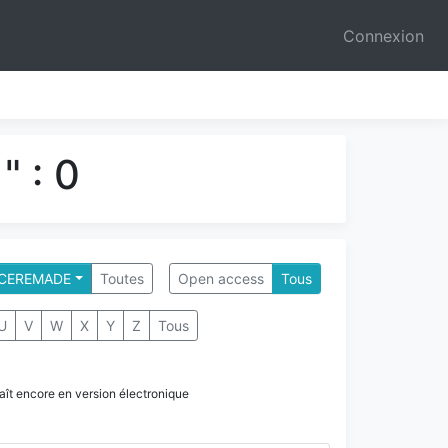
Connexion
" : 0
- CEREMADE
Toutes
Open access
Tous
U
V
W
X
Y
Z
Tous
paraît encore en version électronique