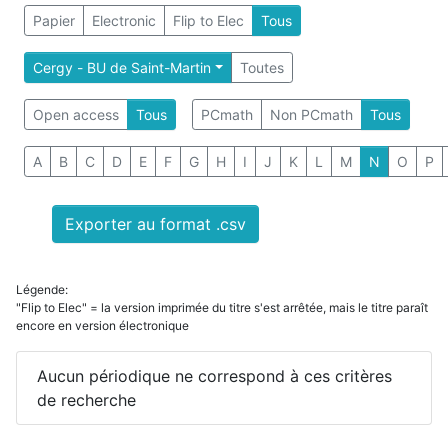
Papier
Electronic
Flip to Elec
Tous
Cergy - BU de Saint-Martin
Toutes
Open access
Tous
PCmath
Non PCmath
Tous
A
B
C
D
E
F
G
H
I
J
K
L
M
N
O
P
Exporter au format .csv
Légende:
"Flip to Elec" = la version imprimée du titre s'est arrêtée, mais le titre paraît
encore en version électronique
Aucun périodique ne correspond à ces critères
de recherche