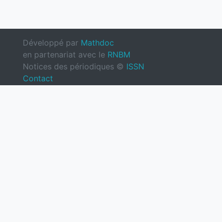
Développé par
Mathdoc
en partenariat avec le
RNBM
Notices des périodiques ©
ISSN
Contact