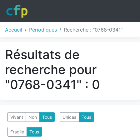
Accueil
Périodiques
Recherche : "0768-0341"
Résultats de
recherche pour
"0768-0341" : 0
Vivant
Non
Tous
Unicas
Tous
Fragile
Tous