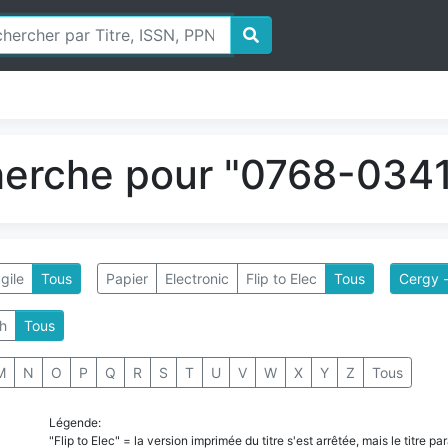
herche pour "0768-0341
gile
Tous
Papier
Electronic
Flip to Elec
Tous
Cergy -
h
Tous
M
N
O
P
Q
R
S
T
U
V
W
X
Y
Z
Tous
Légende:
"Flip to Elec" = la version imprimée du titre s'est arrêtée, mais le titre 