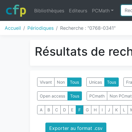
Bibliothèques
Editeurs
PCMath
Accueil
Périodiques
Recherche : "0768-0341"
Résultats de rec
Vivant
Non
Tous
Unicas
Tous
Fra
Open access
Tous
PCmath
Non PCmat
A
B
C
D
E
F
G
H
I
J
K
L
Exporter au format .csv