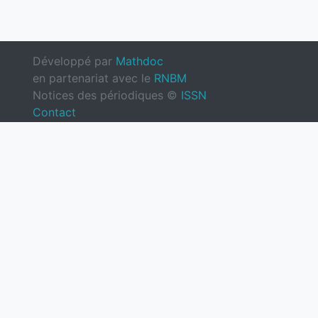
Développé par
Mathdoc
en partenariat avec le
RNBM
Notices des périodiques ©
ISSN
Contact