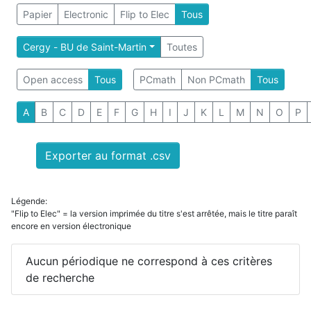
Papier
Electronic
Flip to Elec
Tous
Cergy - BU de Saint-Martin
Toutes
Open access
Tous
PCmath
Non PCmath
Tous
A
B
C
D
E
F
G
H
I
J
K
L
M
N
O
P
Exporter au format .csv
Légende:
"Flip to Elec" = la version imprimée du titre s'est arrêtée, mais le titre paraît
encore en version électronique
Aucun périodique ne correspond à ces critères
de recherche