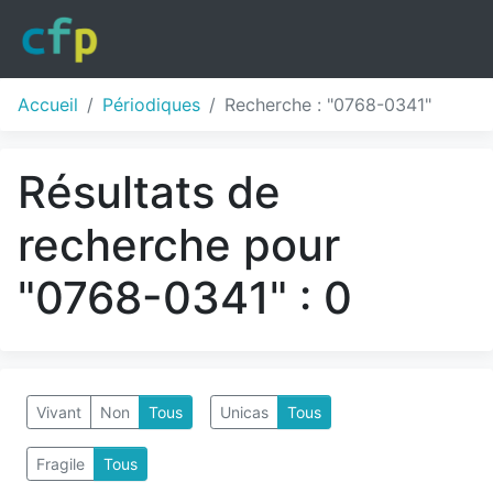
Accueil
Périodiques
Recherche : "0768-0341"
Résultats de
recherche pour
"0768-0341" : 0
Vivant
Non
Tous
Unicas
Tous
Fragile
Tous