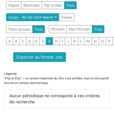
Papier
Electronic
Flip to Elec
Tous
Cergy - BU de Saint-Martin
Toutes
Open access
Tous
PCmath
Non PCmath
Tous
A
B
C
D
E
F
G
H
I
J
K
L
M
N
O
P
Exporter au format .csv
Légende:
"Flip to Elec" = la version imprimée du titre s'est arrêtée, mais le titre paraît
encore en version électronique
Aucun périodique ne correspond à ces critères
de recherche