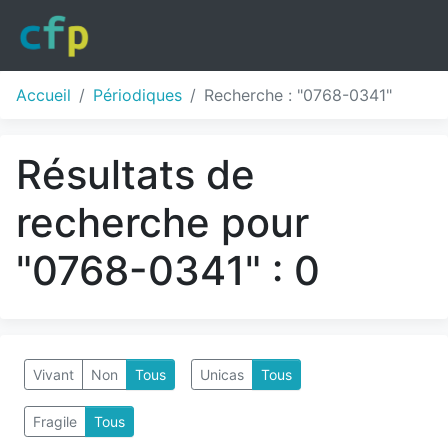
Accueil
Périodiques
Recherche : "0768-0341"
Résultats de
recherche pour
"0768-0341" : 0
Vivant
Non
Tous
Unicas
Tous
Fragile
Tous