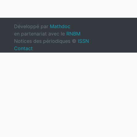
Développé par
Mathdoc
en partenariat avec le
RNBM
Notices des périodiques ©
ISSN
Contact