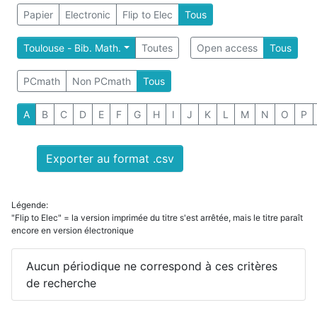
Papier
Electronic
Flip to Elec
Tous
Toulouse - Bib. Math.
Toutes
Open access
Tous
PCmath
Non PCmath
Tous
A
B
C
D
E
F
G
H
I
J
K
L
M
N
O
P
Exporter au format .csv
Légende:
"Flip to Elec" = la version imprimée du titre s'est arrêtée, mais le titre paraît
encore en version électronique
Aucun périodique ne correspond à ces critères
de recherche