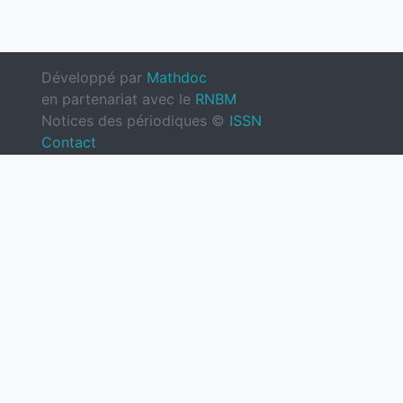
Développé par
Mathdoc
en partenariat avec le
RNBM
Notices des périodiques ©
ISSN
Contact