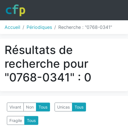
Accueil
Périodiques
Recherche : "0768-0341"
Résultats de
recherche pour
"0768-0341" : 0
Vivant
Non
Tous
Unicas
Tous
Fragile
Tous