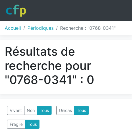
Accueil
Périodiques
Recherche : "0768-0341"
Résultats de
recherche pour
"0768-0341" : 0
Vivant
Non
Tous
Unicas
Tous
Fragile
Tous