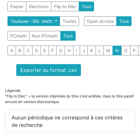
Papier
Electronic
Flip to Elec
Tous
Toulouse - Bib. Math.
Toutes
Open access
Tous
PCmath
Non PCmath
Tous
A
B
C
D
E
F
G
H
I
J
K
L
M
N
O
P
Exporter au format .csv
Légende:
"Flip to Elec" = la version imprimée du titre s'est arrêtée, mais le titre paraît
encore en version électronique
Aucun périodique ne correspond à ces critères
de recherche