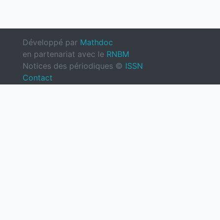
Développé par
Mathdoc
en partenariat avec le
RNBM
Notices des périodiques ©
ISSN
Contact