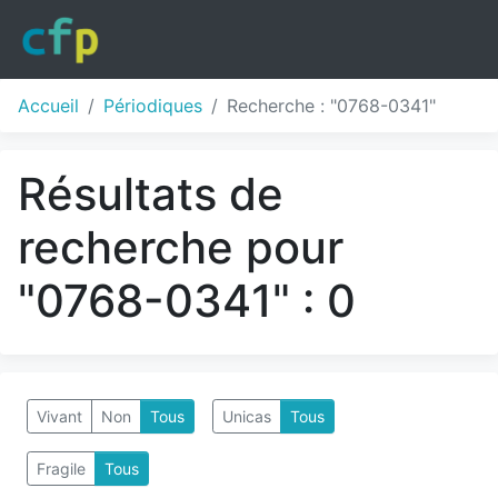
Accueil
Périodiques
Recherche : "0768-0341"
Résultats de
recherche pour
"0768-0341" : 0
Vivant
Non
Tous
Unicas
Tous
Fragile
Tous