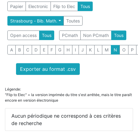
Papier
Electronic
Flip to Elec
Tous
Strasbourg - Bib. Math.
Toutes
Open access
Tous
PCmath
Non PCmath
Tous
A
B
C
D
E
F
G
H
I
J
K
L
M
N
O
P
Exporter au format .csv
Légende:
"Flip to Elec" = la version imprimée du titre s'est arrêtée, mais le titre paraît
encore en version électronique
Aucun périodique ne correspond à ces critères
de recherche