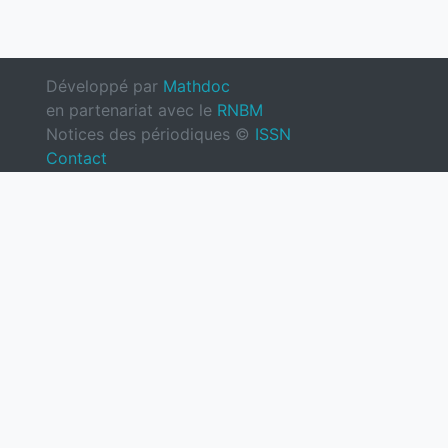
Développé par
Mathdoc
en partenariat avec le
RNBM
Notices des périodiques ©
ISSN
Contact