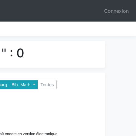
Connexion
" : 0
urg - Bib. Math.
Toutes
paraît encore en version électronique