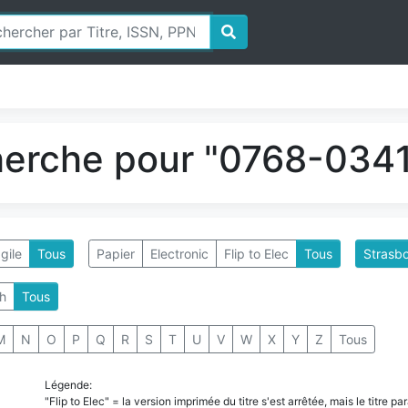
herche pour "0768-0341
gile
Tous
Papier
Electronic
Flip to Elec
Tous
Strasbo
h
Tous
M
N
O
P
Q
R
S
T
U
V
W
X
Y
Z
Tous
Légende:
"Flip to Elec" = la version imprimée du titre s'est arrêtée, mais le titre 