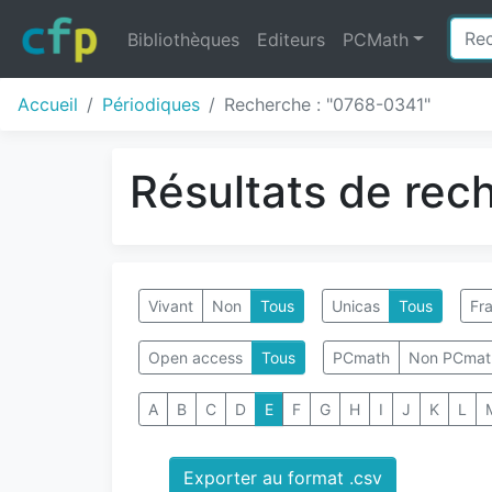
Bibliothèques
Editeurs
PCMath
Accueil
Périodiques
Recherche : "0768-0341"
Résultats de rec
Vivant
Non
Tous
Unicas
Tous
Fra
Open access
Tous
PCmath
Non PCmat
A
B
C
D
E
F
G
H
I
J
K
L
Exporter au format .csv