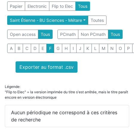
Papier
Electronic
Flip to Elec
Tous
Saint Étienne - BU Sciences - Métare
Toutes
Open access
Tous
PCmath
Non PCmath
Tous
A
B
C
D
E
F
G
H
I
J
K
L
M
N
O
P
Exporter au format .csv
Légende:
"Flip to Elec" = la version imprimée du titre s'est arrêtée, mais le titre paraît
encore en version électronique
Aucun périodique ne correspond à ces critères
de recherche