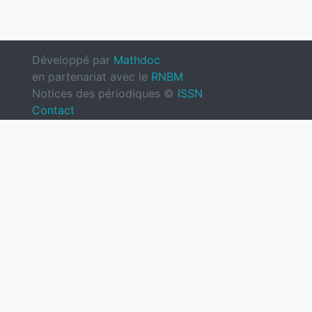
Développé par
Mathdoc
en partenariat avec le
RNBM
Notices des périodiques ©
ISSN
Contact