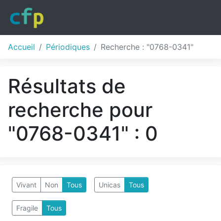
Accueil
Périodiques
Recherche : "0768-0341"
Résultats de
recherche pour
"0768-0341" : 0
Vivant
Non
Tous
Unicas
Tous
Fragile
Tous