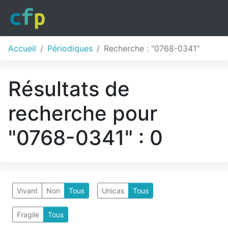
Accueil
Périodiques
Recherche : "0768-0341"
Résultats de
recherche pour
"0768-0341" : 0
Vivant
Non
Tous
Unicas
Tous
Fragile
Tous