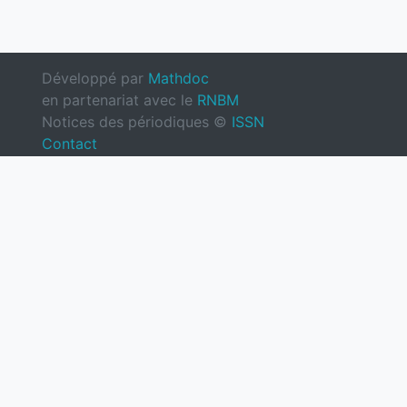
Développé par
Mathdoc
en partenariat avec le
RNBM
Notices des périodiques ©
ISSN
Contact