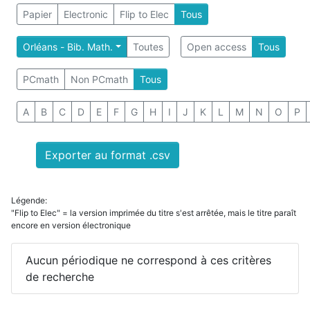
Papier
Electronic
Flip to Elec
Tous
Orléans - Bib. Math.
Toutes
Open access
Tous
PCmath
Non PCmath
Tous
A
B
C
D
E
F
G
H
I
J
K
L
M
N
O
P
Exporter au format .csv
Légende:
"Flip to Elec" = la version imprimée du titre s'est arrêtée, mais le titre paraît
encore en version électronique
Aucun périodique ne correspond à ces critères
de recherche