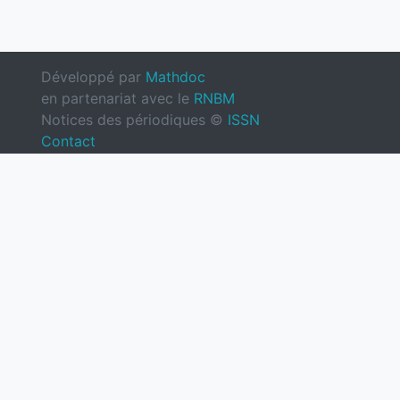
Développé par
Mathdoc
en partenariat avec le
RNBM
Notices des périodiques ©
ISSN
Contact