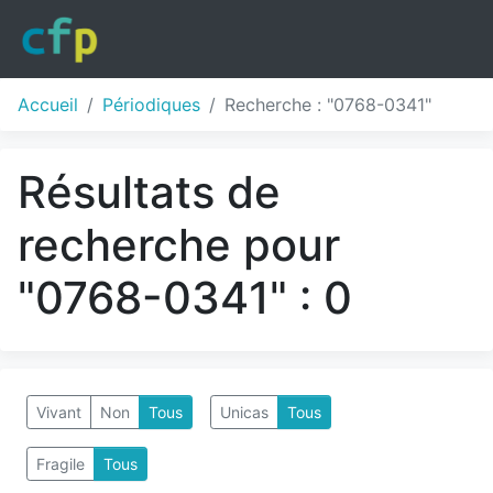
Accueil
Périodiques
Recherche : "0768-0341"
Résultats de
recherche pour
"0768-0341" : 0
Vivant
Non
Tous
Unicas
Tous
Fragile
Tous