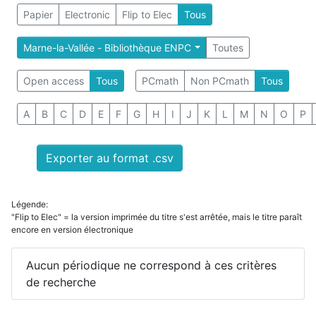
Papier
Electronic
Flip to Elec
Tous
Marne-la-Vallée - Bibliothèque ENPC
Toutes
Open access
Tous
PCmath
Non PCmath
Tous
A
B
C
D
E
F
G
H
I
J
K
L
M
N
O
P
Exporter au format .csv
Légende:
"Flip to Elec" = la version imprimée du titre s'est arrêtée, mais le titre paraît
encore en version électronique
Aucun périodique ne correspond à ces critères
de recherche