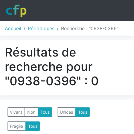
Accueil
Périodiques
Recherche : "0938-0396"
Résultats de
recherche pour
"0938-0396" : 0
Vivant
Non
Tous
Unicas
Tous
Fragile
Tous