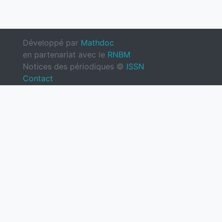
Développé par
Mathdoc
en partenariat avec le
RNBM
Notices des périodiques ©
ISSN
Contact