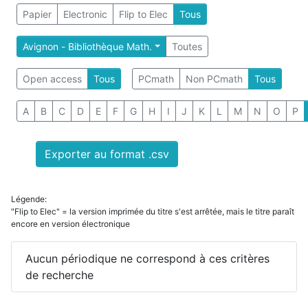
Papier
Electronic
Flip to Elec
Tous
Avignon - Bibliothèque Math.
Toutes
Open access
Tous
PCmath
Non PCmath
Tous
A
B
C
D
E
F
G
H
I
J
K
L
M
N
O
P
Exporter au format .csv
Légende:
"Flip to Elec" = la version imprimée du titre s'est arrêtée, mais le titre paraît
encore en version électronique
Aucun périodique ne correspond à ces critères
de recherche