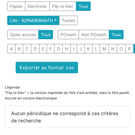
Papier
Electronic
Flip to Elec
Tous
Lille - B2RM/BIBMATH
Toutes
Open access
Tous
PCmath
Non PCmath
Tous
A
B
C
D
E
F
G
H
I
J
K
L
M
N
O
P
Exporter au format .csv
Légende:
"Flip to Elec" = la version imprimée du titre s'est arrêtée, mais le titre paraît
encore en version électronique
Aucun périodique ne correspond à ces critères
de recherche