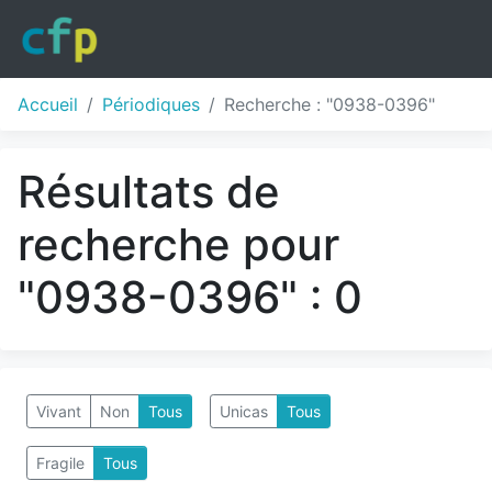
Accueil
Périodiques
Recherche : "0938-0396"
Résultats de
recherche pour
"0938-0396" : 0
Vivant
Non
Tous
Unicas
Tous
Fragile
Tous