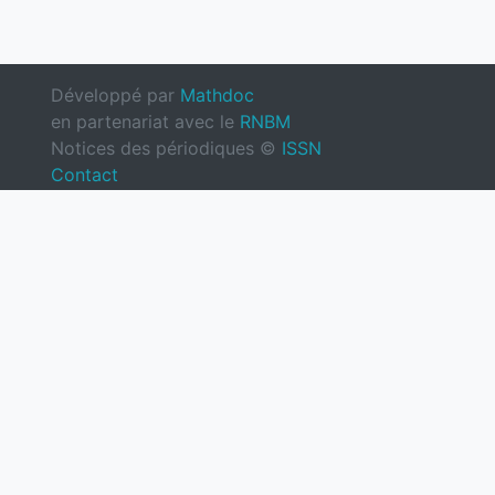
Développé par
Mathdoc
en partenariat avec le
RNBM
Notices des périodiques ©
ISSN
Contact