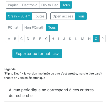
Papier
Electronic
Flip to Elec
Tous
Orsay - BJH
Toutes
Open access
Tous
PCmath
Non PCmath
Tous
A
B
C
D
E
F
G
H
I
J
K
L
M
N
O
P
Exporter au format .csv
Légende:
"Flip to Elec" = la version imprimée du titre s'est arrêtée, mais le titre paraît
encore en version électronique
Aucun périodique ne correspond à ces critères
de recherche