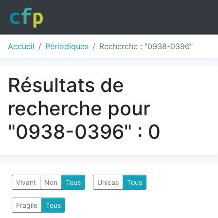
Accueil
Périodiques
Recherche : "0938-0396"
Résultats de
recherche pour
"0938-0396" : 0
Vivant
Non
Tous
Unicas
Tous
Fragile
Tous