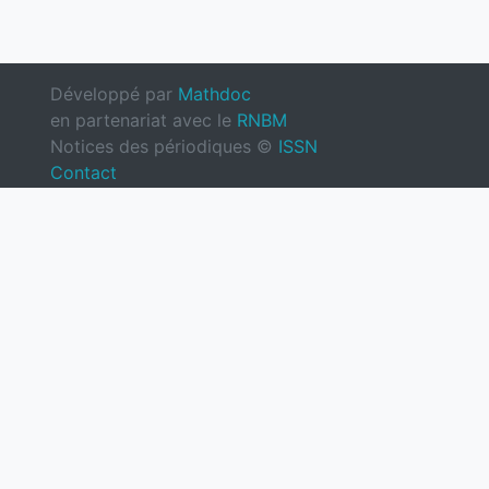
Développé par
Mathdoc
en partenariat avec le
RNBM
Notices des périodiques ©
ISSN
Contact