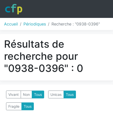
Accueil
Périodiques
Recherche : "0938-0396"
Résultats de
recherche pour
"0938-0396" : 0
Vivant
Non
Tous
Unicas
Tous
Fragile
Tous