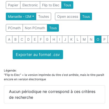
Papier
Electronic
Flip to Elec
Tous
Marseille - I2M
Toutes
Open access
Tous
PCmath
Non PCmath
Tous
A
B
C
D
E
F
G
H
I
J
K
L
M
N
O
P
Exporter au format .csv
Légende:
"Flip to Elec" = la version imprimée du titre s'est arrêtée, mais le titre paraît
encore en version électronique
Aucun périodique ne correspond à ces critères
de recherche