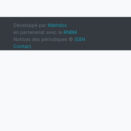
Développé par
Mathdoc
en partenariat avec le
RNBM
Notices des périodiques ©
ISSN
Contact