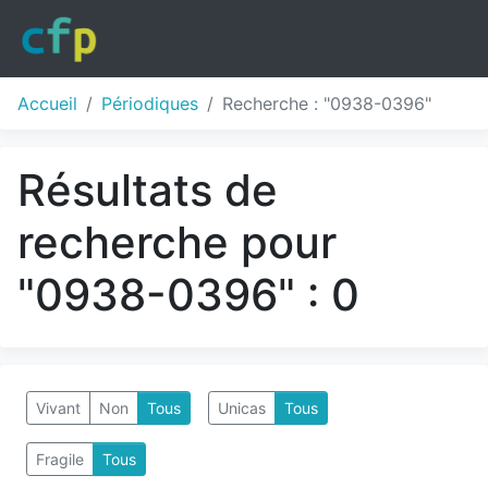
Accueil
Périodiques
Recherche : "0938-0396"
Résultats de
recherche pour
"0938-0396" : 0
Vivant
Non
Tous
Unicas
Tous
Fragile
Tous