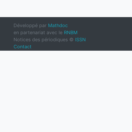
Développé par
Mathdoc
en partenariat avec le
RNBM
Notices des périodiques ©
ISSN
Contact