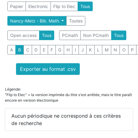
Papier
Electronic
Flip to Elec
Tous
Nancy-Metz - Bib. Math.
Toutes
Open access
Tous
PCmath
Non PCmath
Tous
A
B
C
D
E
F
G
H
I
J
K
L
M
N
O
P
Exporter au format .csv
Légende:
"Flip to Elec" = la version imprimée du titre s'est arrêtée, mais le titre paraît
encore en version électronique
Aucun périodique ne correspond à ces critères
de recherche